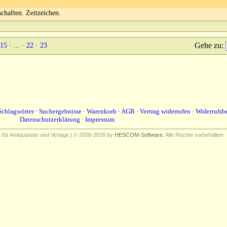
chaften. Zeitzeichen.
Gehe zu
:
15
· ... ·
22
·
23
Schlagwörter
·
Suchergebnisse
·
Warenkorb
·
AGB
·
Vertrag widerrufen
·
Widerrufsb
Datenschutzerklärung
·
Impressum
ür Antiquariate und Verlage | © 2006-2026 by
HESCOM-Software
. Alle Rechte vorbehalten.