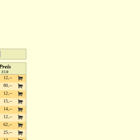
Preis
EUR
12,--
80,--
12,--
15,--
14,--
12,--
62,--
25,--