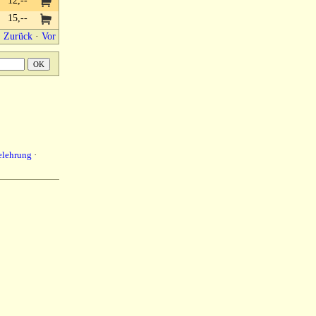
12,--
15,--
Zurück
·
Vor
elehrung
·