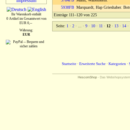
Impressum
5784FB
Mann, Wallenstein.
5938FB
Marquardt, Hap Grieshaber. Bots
Ihr Warenkorb enthält
Einträge 111–120 von 225
0 Artikel im Gesamtwert von
EUR 0,--
Seite:
1
·
2
· ... ·
9
·
10
·
11
·
12
·
13
·
14
·
Währung:
EUR
Startseite
·
Erweiterte Suche
·
Kategorien
·
HescomShop
- Das Webshopsystem f