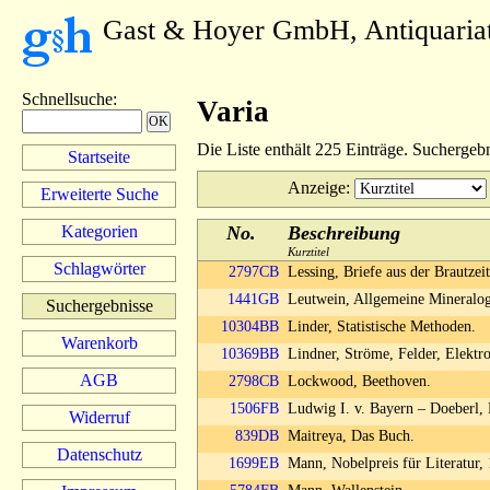
Gast & Hoyer GmbH, Antiquaria
Schnellsuche
:
Varia
Die Liste enthält 225 Einträge. Suchergeb
Startseite
Anzeige
:
Erweiterte Suche
Kategorien
No.
Beschreibung
Kurztitel
Schlagwörter
2797CB
Lessing, Briefe aus der Brautzei
1441GB
Leutwein, Allgemeine Mineralo
Suchergebnisse
10304BB
Linder, Statistische Methoden.
Warenkorb
10369BB
Lindner, Ströme, Felder, Elektr
AGB
2798CB
Lockwood, Beethoven.
1506FB
Ludwig I. v. Bayern – Doeberl,
Widerruf
839DB
Maitreya, Das Buch.
Datenschutz
1699EB
Mann, Nobelpreis für Literatur,