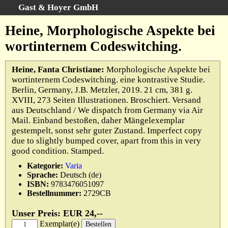
Gast & Hoyer GmbH
Schnellsuche
:
Heine, Morphologische Aspekte bei
Startseite
wortinternem Codeswitching.
Erweiterte Suche
Kategorien
Heine, Fanta Christiane:
Morphologische Aspekte bei
wortinternem Codeswitching. eine kontrastive Studie.
Schlagwörter
Berlin, Germany, J.B. Metzler, 2019. 21 cm, 381 g.
Gesamtbestand
XVIII, 273 Seiten Illustrationen. Broschiert. Versand
aus Deutschland / We dispatch from Germany via Air
Warenkorb
Mail. Einband bestoßen, daher Mängelexemplar
AGB
gestempelt, sonst sehr guter Zustand. Imperfect copy
due to slightly bumped cover, apart from this in very
Widerruf
good condition. Stamped.
Datenschutz
Kategorie:
Varia
Impressum
Sprache:
Deutsch (de)
ISBN:
9783476051097
Bestellnummer:
2729CB
Unser Preis: EUR 24,--
Exemplar(e)