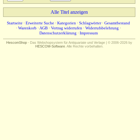
Alle Titel anzeigen
Startseite
·
Erweiterte Suche
·
Kategorien
·
Schlagwörter
·
Gesamtbestand
·
Warenkorb
·
AGB
·
Vertrag widerrufen
·
Widerrufsbelehrung
·
Datenschutzerklärung
·
Impressum
HescomShop
- Das Webshopsystem für Antiquariate und Verlage | © 2006-2026 by
HESCOM-Software
. Alle Rechte vorbehalten.