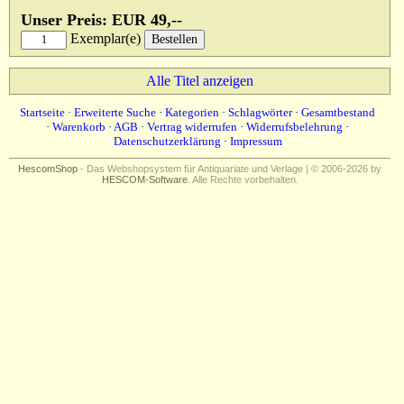
Unser Preis: EUR 49,--
Exemplar(e)
Alle Titel anzeigen
Startseite
·
Erweiterte Suche
·
Kategorien
·
Schlagwörter
·
Gesamtbestand
·
Warenkorb
·
AGB
·
Vertrag widerrufen
·
Widerrufsbelehrung
·
Datenschutzerklärung
·
Impressum
HescomShop
- Das Webshopsystem für Antiquariate und Verlage | © 2006-2026 by
HESCOM-Software
. Alle Rechte vorbehalten.