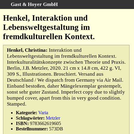
Gast & Hoyer GmbH
Schnellsuche
:
Henkel, Interaktion und
Startseite
Lebensweltgestaltung im
Erweiterte Suche
fremdkulturellen Kontext.
Kategorien
Schlagwörter
Henkel, Christina:
Interaktion und
Lebensweltgestaltung im fremdkulturellen Kontext.
Gesamtbestand
Interkulturalitätskonzepte zwischen Theorie und Praxis.
Warenkorb
Berlin, J.B. Metzler, 2020. 21 cm x 14.8 cm, 422 g. VI,
309 S., Illustrationen. Broschiert. Versand aus
AGB
Deutschland / We dispatch from Germany via Air Mail.
Widerruf
Einband bestoßen, daher Mängelexemplar gestempelt,
sonst sehr guter Zustand. Imperfect copy due to slightly
Datenschutz
bumped cover, apart from this in very good condition.
Impressum
Stamped.
Kategorie:
Varia
Schlagwörter:
Metzler
ISBN:
9783662619605
Bestellnummer:
573DB