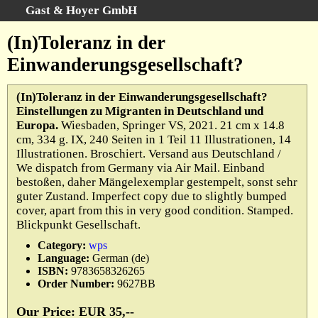
Gast & Hoyer GmbH
Search
:
(In)Toleranz in der
Home
Einwanderungsgesellschaft?
Advanced Search
Categories
(In)Toleranz in der Einwanderungsgesellschaft?
Einstellungen zu Migranten in Deutschland und
Keywords
Europa.
Wiesbaden, Springer VS, 2021. 21 cm x 14.8
All Titles
cm, 334 g. IX, 240 Seiten in 1 Teil 11 Illustrationen, 14
Illustrationen. Broschiert. Versand aus Deutschland /
Cart
We dispatch from Germany via Air Mail. Einband
Terms
bestoßen, daher Mängelexemplar gestempelt, sonst sehr
guter Zustand. Imperfect copy due to slightly bumped
Withdrawal
cover, apart from this in very good condition. Stamped.
Privacy Policy
Blickpunkt Gesellschaft.
Legal Details
Category:
wps
Language:
German (de)
ISBN:
9783658326265
Order Number:
9627BB
Our Price: EUR 35,--