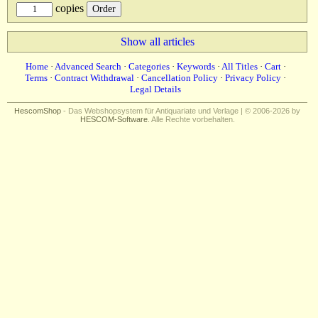
copies
Show all articles
Home
·
Advanced Search
·
Categories
·
Keywords
·
All Titles
·
Cart
·
Terms
·
Contract Withdrawal
·
Cancellation Policy
·
Privacy Policy
·
Legal Details
HescomShop
- Das Webshopsystem für Antiquariate und Verlage | © 2006-2026 by
HESCOM-Software
. Alle Rechte vorbehalten.