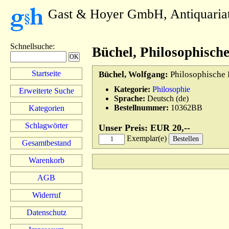
Gast & Hoyer GmbH, Antiquaria
Schnellsuche
:
Büchel, Philosophisch
Startseite
Büchel, Wolfgang:
Philosophische P
Kategorie:
Philosophie
Erweiterte Suche
Sprache:
Deutsch (de)
Bestellnummer:
10362BB
Kategorien
Schlagwörter
Unser Preis: EUR 20,--
Exemplar(e)
Gesamtbestand
Warenkorb
AGB
Widerruf
Datenschutz