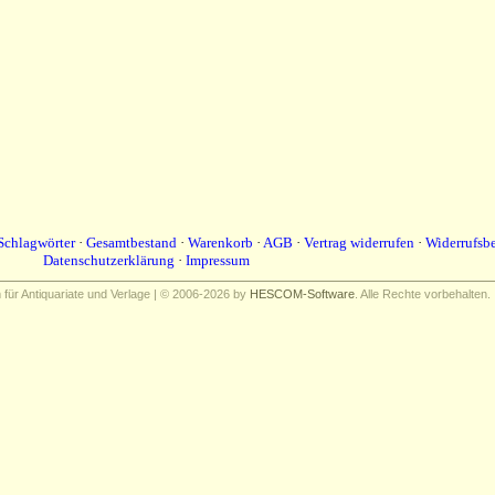
Schlagwörter
·
Gesamtbestand
·
Warenkorb
·
AGB
·
Vertrag widerrufen
·
Widerrufsb
Datenschutzerklärung
·
Impressum
ür Antiquariate und Verlage | © 2006-2026 by
HESCOM-Software
. Alle Rechte vorbehalten.