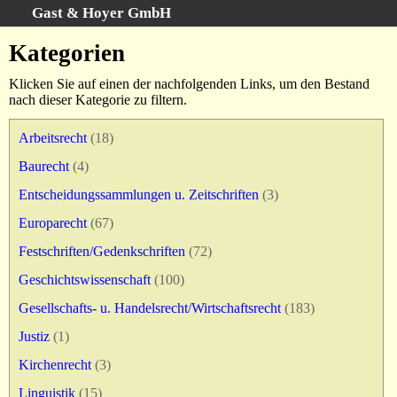
Gast & Hoyer GmbH
Schnellsuche
:
Kategorien
Startseite
Klicken Sie auf einen der nachfolgenden Links, um den Bestand
Erweiterte Suche
nach dieser Kategorie zu filtern.
Kategorien
Arbeitsrecht
(18)
Schlagwörter
Baurecht
(4)
Gesamtbestand
Entscheidungssammlungen u. Zeitschriften
(3)
Warenkorb
AGB
Europarecht
(67)
Widerruf
Festschriften/Gedenkschriften
(72)
Datenschutz
Geschichtswissenschaft
(100)
Impressum
Gesellschafts- u. Handelsrecht/Wirtschaftsrecht
(183)
Justiz
(1)
Kirchenrecht
(3)
Linguistik
(15)