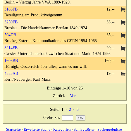
Berlin – Vierzig Jahre VWA 1889-1929.
3183FB
12,--
Beteiligung am Produktiveigentum.
3250FB
33,--
Breslau – Die Handelskammer Breslau 1849-1924.
594DB
35,--
Brocke, Externe Kommunikation des CERN 1954-1965.
3214FB
20,--
Cassier, Unternehmerbank zwischen Staat und Markt 1924-1995.
1608BB
160,--
Hörnigk, Oesterreich über alles, wann es nur will.
4885AB
19,--
Kern/Neuberger, Karl Marx.
Einträge 1–10 von 26
Zurück
·
Vor
Seite:
1
·
2
·
3
Gehe zu
:
Startseite
·
Erweiterte Suche
·
Kategorien
·
Schlagwörter
·
Suchergebnisse