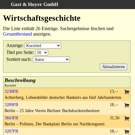
Gast & Hoyer GmbH
Schnellsuche
:
Wirtschaftsgeschichte
Startseite
Die Liste enthält 26 Einträge. Suchergebnisse löschen und
Erweiterte Suche
Gesamtbestand
anzeigen.
Kategorien
Anzeige
:
Schlagwörter
Titel pro Seite
:
Suchergebnisse
Sortiert nach
:
Warenkorb
AGB
Beschreibung
Widerruf
Kurztitel
3230FB
13,--
Datenschutz
Achterberg, Lebensbilder deutscher Bankiers aus fünf Jahrhunderten.
Impressum
3289FB
18,--
Berlin – 25 Jahre Verein Berliner Buchdruckereibesitzer.
3843FB
31,50
Berlin – Pollems, Der Bankplatz Berlin zur Nachkriegszeit.
3287FB
18,--