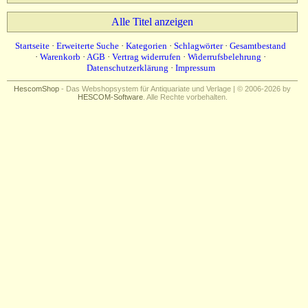
Alle Titel anzeigen
Startseite
·
Erweiterte Suche
·
Kategorien
·
Schlagwörter
·
Gesamtbestand
·
Warenkorb
·
AGB
·
Vertrag widerrufen
·
Widerrufsbelehrung
·
Datenschutzerklärung
·
Impressum
HescomShop
- Das Webshopsystem für Antiquariate und Verlage | © 2006-2026 by
HESCOM-Software
. Alle Rechte vorbehalten.