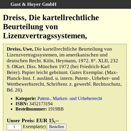
Gast & Hoyer GmbH
Schnellsuche
:
Dreiss, Die kartellrechtliche
Startseite
Beurteilung von
Erweiterte Suche
Lizenzvertragssystemen,
Kategorien
Schlagwörter
Dreiss, Uwe,
Die kartellrechtliche Beurteilung von
Lizenzvertragssystemen, im amerikanischen und
Gesamtbestand
deutschen Recht. Köln, Heymann, 1972. 8°. XLII, 232
Warenkorb
S. OKart. Diss. München 1972 (bei Friedrich-Karl
Beier). Papier leicht gebräunt. Gutes Exemplar. (Max-
AGB
Planck-Inst. f. ausländ. u. intern. Patent-, Urheber- und
Widerruf
Wettbewerbsrecht, Schriftenr. z. gewerbl. Rechtsschutz,
Bd. 26).
Datenschutz
Kategorie:
Patent-, Marken- und Urheberrecht
Impressum
ISBN:
3452173194
Bestellnummer:
1919BB
Unser Preis: EUR 15,--
Exemplar(e)