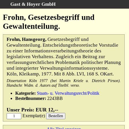
Gast & Hoyer GmbH
Schnellsuche
:
Frohn, Gesetzesbegriff und
Startseite
Gewaltenteilung.
Erweiterte Suche
Kategorien
Frohn, Hansgeorg,
Gesetzesbegriff und
Gewaltenteilung. Entscheidungstheoretische Vorstudie
Schlagwörter
zu einer Informationsverarbeitungstheorie des
Gesamtbestand
legislativen Verhaltens. Zugleich ein Beitrag zur
verfassungsrechtlichen Problematik politischer Planung
Warenkorb
und integrierter Verwaltungsinformationssysteme.
AGB
Köln, Kleikamp, 1977. Mit 8 Abb. LVI, 168 S. OKart.
Widerruf
Dissertation Köln 1977 (bei Martin Kriele u. Dietrich Pirson).
Handschr. Widm. d. Autors auf Titelbl. verso.
Datenschutz
Kategorie:
Staats- u. Verwaltungsrecht/Politik
Impressum
Bestellnummer:
2243BB
Unser Preis: EUR 12,--
Exemplar(e)