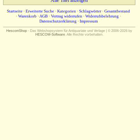
Alle Titel anzeigen
Startseite
·
Erweiterte Suche
·
Kategorien
·
Schlagwörter
·
Gesamtbestand
·
Warenkorb
·
AGB
·
Vertrag widerrufen
·
Widerrufsbelehrung
·
Datenschutzerklärung
·
Impressum
HescomShop
- Das Webshopsystem für Antiquariate und Verlage | © 2006-2026 by
HESCOM-Software
. Alle Rechte vorbehalten.