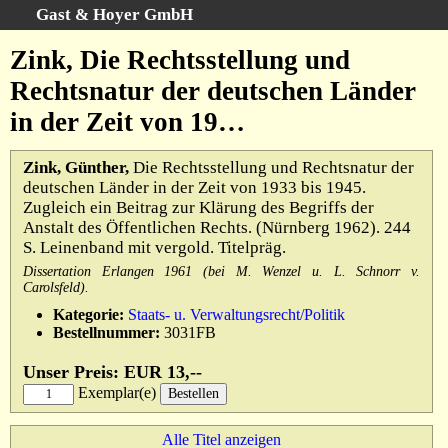
Gast & Hoyer GmbH
Schnellsuche
:
Zink, Die Rechtsstellung und
Startseite
Rechtsnatur der deutschen Länder
Erweiterte Suche
in der Zeit von 19…
Kategorien
Schlagwörter
Zink, Günther,
Die Rechtsstellung und Rechtsnatur der
deutschen Länder in der Zeit von 1933 bis 1945.
Gesamtbestand
Zugleich ein Beitrag zur Klärung des Begriffs der
Warenkorb
Anstalt des Öffentlichen Rechts. (Nürnberg 1962). 244
S. Leinenband mit vergold. Titelpräg.
AGB
Dissertation Erlangen 1961 (bei M. Wenzel u. L. Schnorr v.
Widerruf
Carolsfeld).
Datenschutz
Kategorie:
Staats- u. Verwaltungsrecht/Politik
Bestellnummer:
3031FB
Impressum
Unser Preis: EUR 13,--
Exemplar(e)
Alle Titel anzeigen