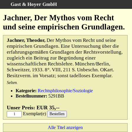
Gast & Hoyer GmbH
Schnellsuche
:
Jachner, Der Mythos vom Recht
Startseite
und seine empirischen Grundlagen.
Erweiterte Suche
Kategorien
Jachner, Theodor,
Der Mythos vom Recht und seine
empirischen Grundlagen. Eine Untersuchung über die
Schlagwörter
erfahrungsgemäßen Grundlagen der Rechtsvorstellung,
Gesamtbestand
zugleich ein Beitrag zur Begründung einer
wissenschaftlichen Rechtslehre. München/Berlin,
Warenkorb
Schweitzer, 1933. 8°. VIII, 211 S. Unbeschn. OKart.
AGB
Besitzverm. im Vorsatz; sonst tadelloses Exemplar.
Widerruf
Selten.
Kategorie:
Rechtsphilosophie/Soziologie
Datenschutz
Bestellnummer:
5291BB
Impressum
Unser Preis: EUR 35,--
Exemplar(e)
Alle Titel anzeigen