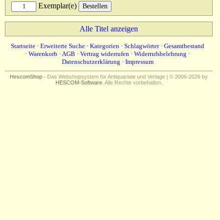
Exemplar(e)
Alle Titel anzeigen
Startseite
·
Erweiterte Suche
·
Kategorien
·
Schlagwörter
·
Gesamtbestand
·
Warenkorb
·
AGB
·
Vertrag widerrufen
·
Widerrufsbelehrung
·
Datenschutzerklärung
·
Impressum
HescomShop
- Das Webshopsystem für Antiquariate und Verlage | © 2006-2026 by
HESCOM-Software
. Alle Rechte vorbehalten.