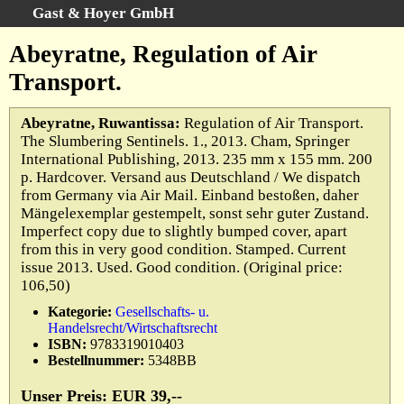
Gast & Hoyer GmbH
Schnellsuche
:
Abeyratne, Regulation of Air
Startseite
Transport.
Erweiterte Suche
Kategorien
Abeyratne, Ruwantissa:
Regulation of Air Transport.
The Slumbering Sentinels. 1., 2013. Cham, Springer
Schlagwörter
International Publishing, 2013. 235 mm x 155 mm. 200
Gesamtbestand
p. Hardcover. Versand aus Deutschland / We dispatch
from Germany via Air Mail. Einband bestoßen, daher
Warenkorb
Mängelexemplar gestempelt, sonst sehr guter Zustand.
AGB
Imperfect copy due to slightly bumped cover, apart
from this in very good condition. Stamped. Current
Widerruf
issue 2013. Used. Good condition. (Original price:
Datenschutz
106,50)
Impressum
Kategorie:
Gesellschafts- u.
Handelsrecht/Wirtschaftsrecht
ISBN:
9783319010403
Bestellnummer:
5348BB
Unser Preis: EUR 39,--