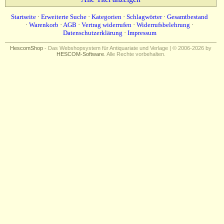
Startseite
·
Erweiterte Suche
·
Kategorien
·
Schlagwörter
·
Gesamtbestand
·
Warenkorb
·
AGB
·
Vertrag widerrufen
·
Widerrufsbelehrung
·
Datenschutzerklärung
·
Impressum
HescomShop
- Das Webshopsystem für Antiquariate und Verlage | © 2006-2026 by
HESCOM-Software
. Alle Rechte vorbehalten.