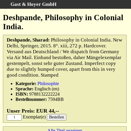
Gast & Hoyer GmbH
Schnellsuche
:
Deshpande, Philosophy in Colonial
Startseite
India.
Erweiterte Suche
Kategorien
Deshpande, Sharad:
Philosophy in Colonial India. New
Delhi, Springer, 2015. 8°. xiii, 272 p. Hardcover.
Schlagwörter
Versand aus Deutschland / We dispatch from Germany
Gesamtbestand
via Air Mail. Einband bestoßen, daher Mängelexemplar
gestempelt, sonst sehr guter Zustand. Imperfect copy
Warenkorb
due to slightly bumped cover, apart from this in very
AGB
good condition. Stamped
Widerruf
Kategorie:
Philosophie
Sprache:
Englisch (en)
Datenschutz
ISBN:
9788132222224
Impressum
Bestellnummer:
7594BB
Unser Preis: EUR 44,--
Exemplar(e)
Alle Titel anzeigen