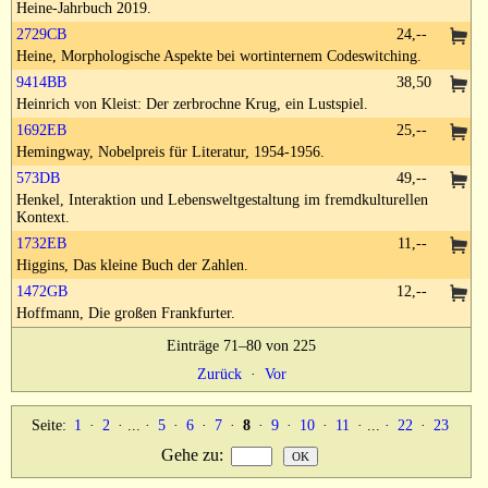
Heine-Jahrbuch 2019.
2729CB
24,--
Heine, Morphologische Aspekte bei wortinternem Codeswitching.
9414BB
38,50
Heinrich von Kleist: Der zerbrochne Krug, ein Lustspiel.
1692EB
25,--
Hemingway, Nobelpreis für Literatur, 1954-1956.
573DB
49,--
Henkel, Interaktion und Lebensweltgestaltung im fremdkulturellen
Kontext.
1732EB
11,--
Higgins, Das kleine Buch der Zahlen.
1472GB
12,--
Hoffmann, Die großen Frankfurter.
Einträge 71–80 von 225
Zurück
·
Vor
Seite:
1
·
2
· ... ·
5
·
6
·
7
·
8
·
9
·
10
·
11
· ... ·
22
·
23
Gehe zu
: