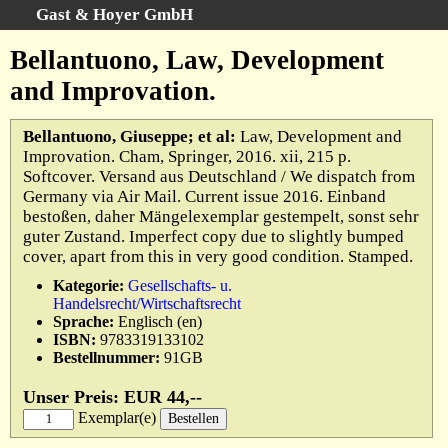
Gast & Hoyer GmbH
Schnellsuche
:
Bellantuono, Law, Development
Startseite
and Improvation.
Erweiterte Suche
Kategorien
Bellantuono, Giuseppe; et al:
Law, Development and
Improvation. Cham, Springer, 2016. xii, 215 p.
Schlagwörter
Softcover. Versand aus Deutschland / We dispatch from
Gesamtbestand
Germany via Air Mail. Current issue 2016. Einband
bestoßen, daher Mängelexemplar gestempelt, sonst sehr
Warenkorb
guter Zustand. Imperfect copy due to slightly bumped
AGB
cover, apart from this in very good condition. Stamped.
Widerruf
Kategorie:
Gesellschafts- u.
Handelsrecht/Wirtschaftsrecht
Datenschutz
Sprache:
Englisch (en)
Impressum
ISBN:
9783319133102
Bestellnummer:
91GB
Unser Preis: EUR 44,--
Exemplar(e)