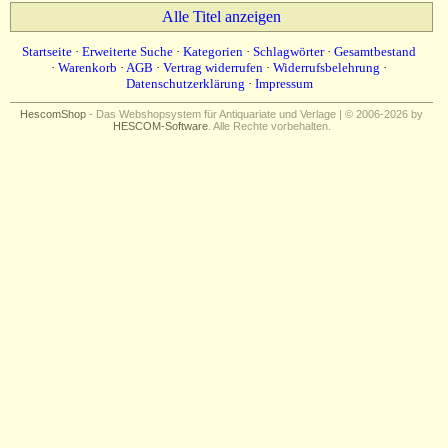
Alle Titel anzeigen
Startseite
·
Erweiterte Suche
·
Kategorien
·
Schlagwörter
·
Gesamtbestand
·
Warenkorb
·
AGB
·
Vertrag widerrufen
·
Widerrufsbelehrung
·
Datenschutzerklärung
·
Impressum
HescomShop
- Das Webshopsystem für Antiquariate und Verlage | © 2006-2026 by
HESCOM-Software
. Alle Rechte vorbehalten.