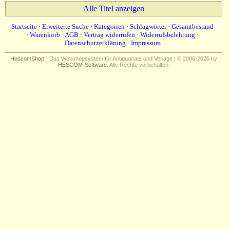
Alle Titel anzeigen
Startseite
·
Erweiterte Suche
·
Kategorien
·
Schlagwörter
·
Gesamtbestand
·
Warenkorb
·
AGB
·
Vertrag widerrufen
·
Widerrufsbelehrung
·
Datenschutzerklärung
·
Impressum
HescomShop
- Das Webshopsystem für Antiquariate und Verlage | © 2006-2026 by
HESCOM-Software
. Alle Rechte vorbehalten.