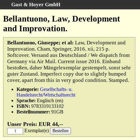
Gast & Hoyer GmbH
Schnellsuche
:
Bellantuono, Law, Development
Startseite
and Improvation.
Erweiterte Suche
Kategorien
Bellantuono, Giuseppe; et al:
Law, Development and
Improvation. Cham, Springer, 2016. xii, 215 p.
Schlagwörter
Softcover. Versand aus Deutschland / We dispatch from
Gesamtbestand
Germany via Air Mail. Current issue 2016. Einband
bestoßen, daher Mängelexemplar gestempelt, sonst sehr
Warenkorb
guter Zustand. Imperfect copy due to slightly bumped
AGB
cover, apart from this in very good condition. Stamped.
Widerruf
Kategorie:
Gesellschafts- u.
Handelsrecht/Wirtschaftsrecht
Datenschutz
Sprache:
Englisch (en)
Impressum
ISBN:
9783319133102
Bestellnummer:
91GB
Unser Preis: EUR 44,--
Exemplar(e)